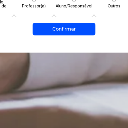
de
o de
Professor(a)
Aluno/Responsável
Outros
o