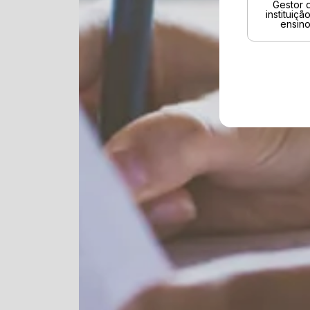
Gestor 
instituiçã
ensin