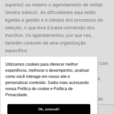
superior) ou mesmo o agendamento de visitas
(ensino básico). As dificuldades aqui estão
ligadas à gestão e à clareza dos processos de
seleção, o que leva à baixa conversão dos
inscritos. Os agendamentos, por sua vez,
também carecem de uma organização
específica.
Ambas as questões podem ser aprimoradas com
Utilizamos cookies para oferecer melhor
o suporte de uma ferramenta própria, que
experiência, melhorar o desempenho, analisar
como você interage em nosso site e
viabiliza o acompanhamento das conversões.
personalizar conteúdo. Saiba mais acessando
nossa
Política de cookie
e
Política de
O quarto e último estágio da preparação é a
Privacidade
.
matrícula. Os gargalos estão ligados à falta de
controle dos prazos e da documentação, bem
Ok, entendi!