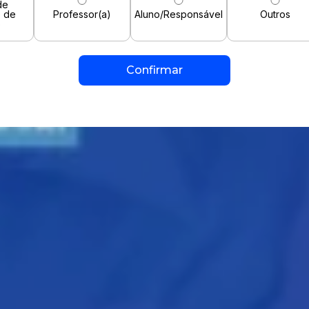
de
o de
Professor(a)
Aluno/Responsável
Outros
o