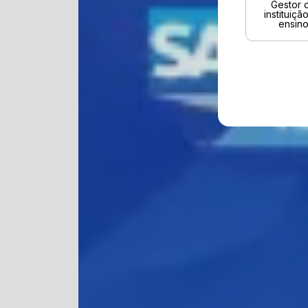
Gestor 
instituiçã
ensin