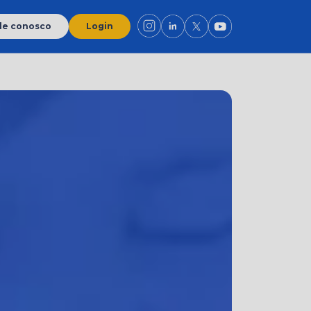
le conosco
Login