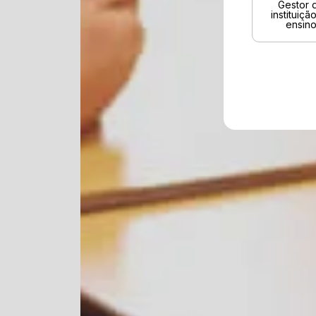
Gestor 
instituiçã
ensin