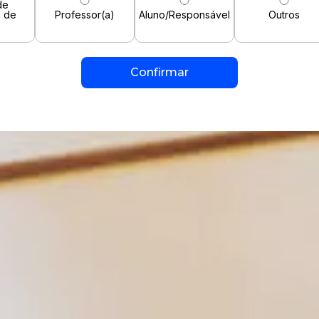
de
o de
Professor(a)
Aluno/Responsável
Outros
o