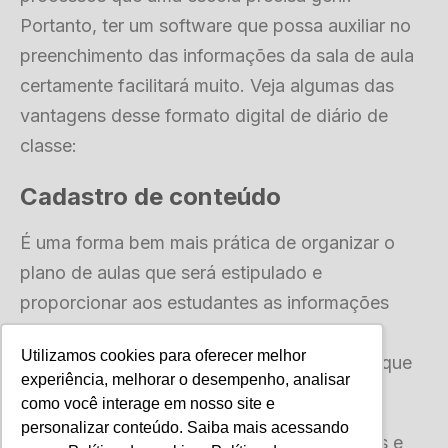
Portanto, ter um software que possa auxiliar no
preenchimento das informações da sala de aula
certamente facilitará muito. Veja algumas das
vantagens desse formato digital de diário de
classe:
Cadastro de conteúdo
É uma forma bem mais prática de organizar o
plano de aulas que será estipulado e
proporcionar aos estudantes as informações
necessárias acerca da matéria e das
Utilizamos cookies para oferecer melhor
competências que o corpo docente espera que
experiência, melhorar o desempenho, analisar
os estudantes tenham.
como você interage em nosso site e
personalizar conteúdo. Saiba mais acessando
É possível incluir mídias como vídeos, textos e