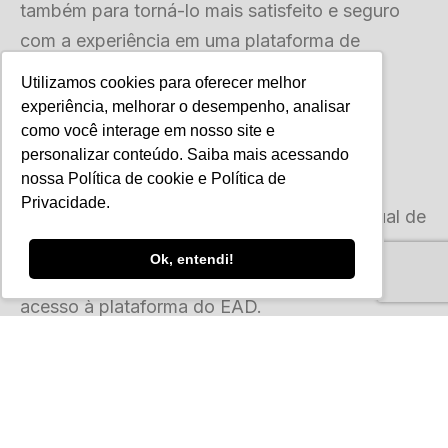
também para torná-lo mais satisfeito e seguro
com a experiência em uma plataforma de
educação à distância.
Utilizamos cookies para oferecer melhor
experiência, melhorar o desempenho, analisar
3. Ambiente Virtual de
como você interage em nosso site e
Aprendizagem
personalizar conteúdo. Saiba mais acessando
nossa
Política de cookie
e
Política de
Privacidade
.
Já muito utilizado, o AVA, ou Ambiente Virtual de
Aprendizagem, é essencial para ajudar na
Ok, entendi!
usabilidade do aluno quando ele estiver com
acesso à plataforma do EAD.
No AVA ele vai conseguir acessar tudo
relacionado ao curso: a biblioteca, as aulas, o
suporte, o chat on-line, os vídeos, os podcasts,
os artigos indicados pelos professores, enfim, é