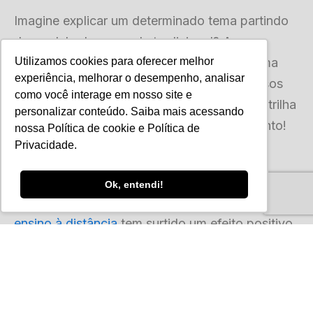
Imagine explicar um determinado tema partindo
do modelo de uma aula tradicional? Agora,
imagine esse mesmo tema trabalhado de uma
Utilizamos cookies para oferecer melhor
experiência, melhorar o desempenho, analisar
forma totalmente diferente, utilizando recursos
como você interage em nosso site e
como cenas do cotidiano, imagens, vídeos, trilha
personalizar conteúdo. Saiba mais acessando
sonora, infográficos e textos atraentes. Pronto!
nossa
Política de cookie
e
Política de
Você conquistou seu objetivo: manter o
Privacidade
.
estudante atento.
Ok, entendi!
Usar a arte de narrar histórias nas práticas de
ensino à distância
tem surtido um efeito positivo
entre os alunos, especialmente em tempos de
evolução tecnológica. Contudo, não é nenhuma
contação de histórias. É aquela planejada,
sistematizada e em total sintonia com o tema em