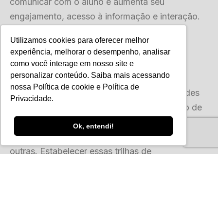
comunicar com o aluno e aumenta seu
engajamento, acesso à informação e interação.
Tudo isso minimiza o desnível do ensino!
Utilizamos cookies para oferecer melhor
experiência, melhorar o desempenho, analisar
Escolher o melhor processo
como você interage em nosso site e
personalizar conteúdo. Saiba mais acessando
É possível viabilizar diferentes trilhas de
nossa
Política de cookie
e
Política de
conhecimento de acordo com as necessidades
Privacidade
.
de cada aluno, o que favorece seu processo de
nivelamento. Afinal, cada um é único e certas
Ok, entendi!
abordagens podem ser mais apropriadas do que
outras. Estabelecer essas trilhas de
conhecimento personalizadas é um caminho
mais inteligente que a tecnologia permite.
A partir dos recursos didáticos como os